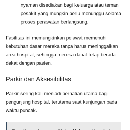
nyaman disediakan bagi keluarga atau teman
pesakit yang mungkin perlu menunggu selama
proses perawatan berlangsung.
Fasilitas ini memungkinkan pelawat memenuhi
kebutuhan dasar mereka tanpa harus meninggalkan
area hospital, sehingga mereka dapat tetap berada
dekat dengan pasien.
Parkir dan Aksesibilitas
Parkir sering kali menjadi perhatian utama bagi
pengunjung hospital, terutama saat kunjungan pada
waktu puncak.