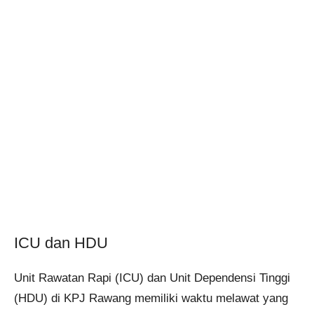
ICU dan HDU
Unit Rawatan Rapi (ICU) dan Unit Dependensi Tinggi
(HDU) di KPJ Rawang memiliki waktu melawat yang