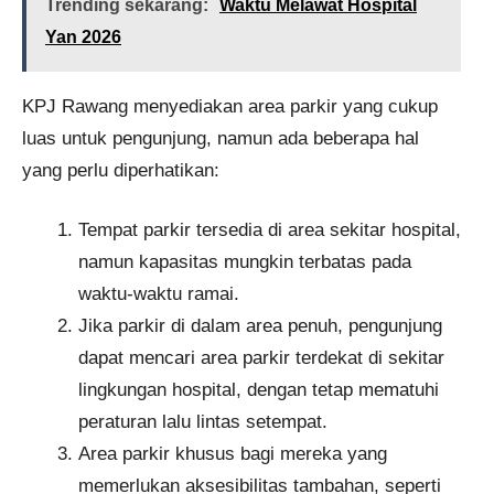
Trending sekarang:
Waktu Melawat Hospital
Yan 2026
KPJ Rawang menyediakan area parkir yang cukup
luas untuk pengunjung, namun ada beberapa hal
yang perlu diperhatikan:
Tempat parkir tersedia di area sekitar hospital,
namun kapasitas mungkin terbatas pada
waktu-waktu ramai.
Jika parkir di dalam area penuh, pengunjung
dapat mencari area parkir terdekat di sekitar
lingkungan hospital, dengan tetap mematuhi
peraturan lalu lintas setempat.
Area parkir khusus bagi mereka yang
memerlukan aksesibilitas tambahan, seperti