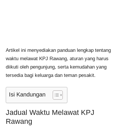
Artikel ini menyediakan panduan lengkap tentang
waktu melawat KPJ Rawang, aturan yang harus
diikuti oleh pengunjung, serta kemudahan yang
tersedia bagi keluarga dan teman pesakit.
Isi Kandungan
Jadual Waktu Melawat KPJ
Rawang