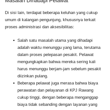
Masalah Dihadapi Pelawat
Di sisi lain, terdapat beberapa keluhan yang cukup
umum di kalangan pengunjung, khususnya terkait
proses administrasi dan aksesibilitas:
Salah satu masalah utama yang dihadapi
adalah waktu menunggu yang lama, terutama
dalam proses pelepasan pesakit. Pelawat
mengungkapkan bahwa mereka sering kali
harus menunggu berjam-jam sebelum pesakit
diizinkan pulang.
Beberapa pelawat juga merasa bahwa biaya
perawatan dan pelayanan di KPJ Rawang
cukup tinggi, dengan beberapa menganggap
biaya tidak sebanding dengan layanan yang