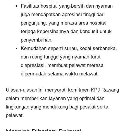
Fasilitas hospital yang bersih dan nyaman
juga mendapatkan apresiasi tinggi dari
pengunjung, yang merasa area hospital
terjaga kebersihannya dan kondusif untuk
penyembuhan.
Kemudahan seperti surau, kedai serbaneka,
dan ruang tunggu yang nyaman turut
diapresiasi, membuat pelawat merasa
dipermudah selama waktu melawat.
Ulasan-ulasan ini menyoroti komitmen KPJ Rawang
dalam memberikan layanan yang optimal dan
lingkungan yang mendukung bagi pesakit serta
pelawat.