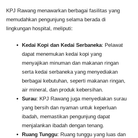
KPJ Rawang menawarkan berbagai fasilitas yang
memudahkan pengunjung selama berada di
lingkungan hospital, meliputi:
Kedai Kopi dan Kedai Serbaneka
: Pelawat
dapat menemukan kedai kopi yang
menyajikan minuman dan makanan ringan
serta kedai serbaneka yang menyediakan
berbagai kebutuhan, seperti makanan ringan,
air mineral, dan produk kebersihan.
Surau
: KPJ Rawang juga menyediakan surau
yang bersih dan nyaman untuk keperluan
ibadah, memastikan pengunjung dapat
menjalankan ibadah dengan tenang.
Ruang Tunggu
: Ruang tunggu yang luas dan