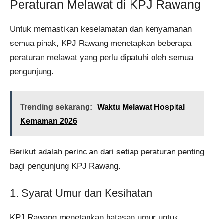
Peraturan Melawat di KPJ Rawang
Untuk memastikan keselamatan dan kenyamanan
semua pihak, KPJ Rawang menetapkan beberapa
peraturan melawat yang perlu dipatuhi oleh semua
pengunjung.
Trending sekarang:
Waktu Melawat Hospital
Kemaman 2026
Berikut adalah perincian dari setiap peraturan penting
bagi pengunjung KPJ Rawang.
1. Syarat Umur dan Kesihatan
KPJ Rawang menetapkan batasan umur untuk