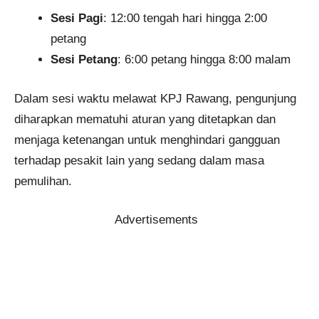
Sesi Pagi
: 12:00 tengah hari hingga 2:00
petang
Sesi Petang
: 6:00 petang hingga 8:00 malam
Dalam sesi waktu melawat KPJ Rawang, pengunjung
diharapkan mematuhi aturan yang ditetapkan dan
menjaga ketenangan untuk menghindari gangguan
terhadap pesakit lain yang sedang dalam masa
pemulihan.
Advertisements