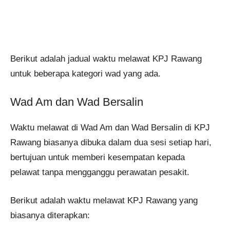
Berikut adalah jadual waktu melawat KPJ Rawang
untuk beberapa kategori wad yang ada.
Wad Am dan Wad Bersalin
Waktu melawat di Wad Am dan Wad Bersalin di KPJ
Rawang biasanya dibuka dalam dua sesi setiap hari,
bertujuan untuk memberi kesempatan kepada
pelawat tanpa mengganggu perawatan pesakit.
Berikut adalah waktu melawat KPJ Rawang yang
biasanya diterapkan: