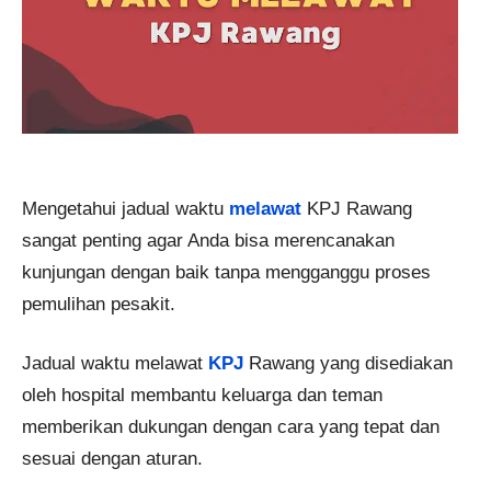
Mengetahui jadual waktu
melawat
KPJ Rawang
sangat penting agar Anda bisa merencanakan
kunjungan dengan baik tanpa mengganggu proses
pemulihan pesakit.
Jadual waktu melawat
KPJ
Rawang yang disediakan
oleh hospital membantu keluarga dan teman
memberikan dukungan dengan cara yang tepat dan
sesuai dengan aturan.