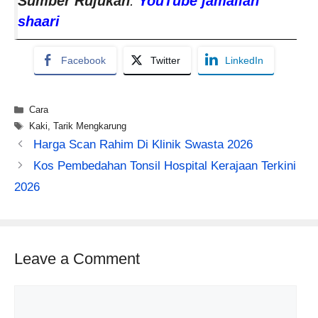
Sumber Rujukan
:
YouTube jamaliah
shaari
Facebook
Twitter
LinkedIn
Categories
Cara
Tags
Kaki
,
Tarik Mengkarung
Harga Scan Rahim Di Klinik Swasta​ 2026
Kos Pembedahan Tonsil Hospital Kerajaan Terkini
2026
Leave a Comment
Comment