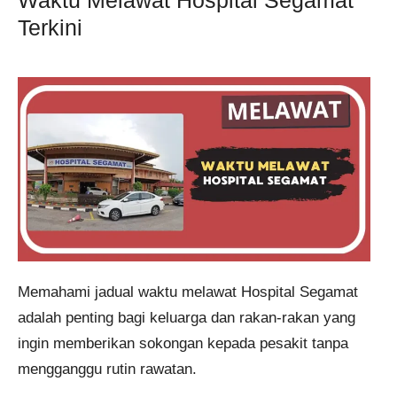
Terkini
Memahami jadual waktu melawat Hospital Segamat
adalah penting bagi keluarga dan rakan-rakan yang
ingin memberikan sokongan kepada pesakit tanpa
mengganggu rutin rawatan.