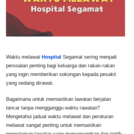
Waktu melawat
Hospital
Segamat sering menjadi
persoalan penting bagi keluarga dan rakan-rakan
yang ingin memberikan sokongan kepada pesakit
yang sedang dirawat.
Bagaimana untuk memastikan lawatan berjalan
lancar tanpa mengganggu waktu rawatan?
Mengetahui jadual waktu melawat dan peraturan
melawat sangat penting untuk memastikan
pengalaman lawatan yang menyenangkan dan tertib.