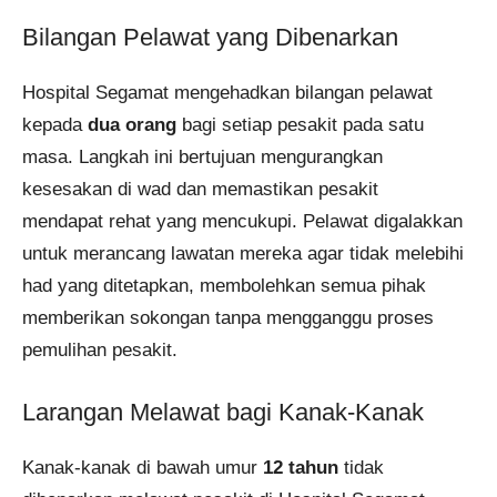
Bilangan Pelawat yang Dibenarkan
Hospital Segamat mengehadkan bilangan pelawat
kepada
dua orang
bagi setiap pesakit pada satu
masa. Langkah ini bertujuan mengurangkan
kesesakan di wad dan memastikan pesakit
mendapat rehat yang mencukupi. Pelawat digalakkan
untuk merancang lawatan mereka agar tidak melebihi
had yang ditetapkan, membolehkan semua pihak
memberikan sokongan tanpa mengganggu proses
pemulihan pesakit.
Larangan Melawat bagi Kanak-Kanak
Kanak-kanak di bawah umur
12 tahun
tidak