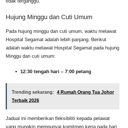
tidak terganggu.
Hujung Minggu dan Cuti Umum
Pada hujung minggu dan cuti umum, waktu melawat
Hospital Segamat adalah lebih panjang. Berikut
adalah waktu melawat Hospital Segamat pada hujung
Minggu dan cuti umum:
12:30 tengah hari – 7:00 petang
Trending sekarang:
4 Rumah Orang Tua Johor
Terbaik 2026
Jadual ini memberikan fleksibiliti kepada pelawat
yang mungkin mempunyai komitmen kerja pada hari