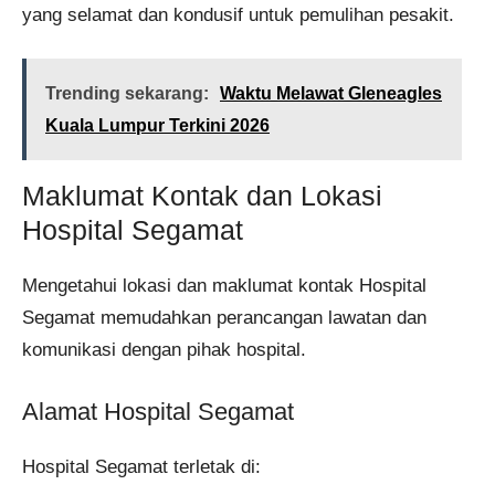
yang selamat dan kondusif untuk pemulihan pesakit.
Trending sekarang:
Waktu Melawat Gleneagles
Kuala Lumpur Terkini 2026
Maklumat Kontak dan Lokasi
Hospital Segamat
Mengetahui lokasi dan maklumat kontak Hospital
Segamat memudahkan perancangan lawatan dan
komunikasi dengan pihak hospital.
Alamat Hospital Segamat
Hospital Segamat terletak di: