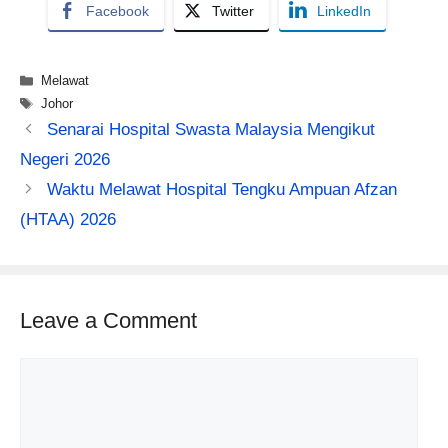
Facebook
Twitter
LinkedIn
Categories
Melawat
Tags
Johor
Senarai Hospital Swasta Malaysia Mengikut
Negeri 2026
Waktu Melawat Hospital Tengku Ampuan Afzan
(HTAA) 2026
Leave a Comment
Comment