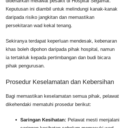
dibenarkan melawat pesakit di Hospital Segamat.
Keputusan ini diambil untuk melindungi kanak-kanak
daripada risiko jangkitan dan memastikan
persekitaran wad kekal tenang.
Sekiranya terdapat keperluan mendesak, kebenaran
khas boleh dipohon daripada pihak hospital, namun
ia tertakluk kepada pertimbangan dan budi bicara
pihak pengurusan.
Prosedur Keselamatan dan Kebersihan
Bagi memastikan keselamatan semua pihak, pelawat
dikehendaki mematuhi prosedur berikut:
Saringan Kesihatan:
Pelawat mesti menjalani