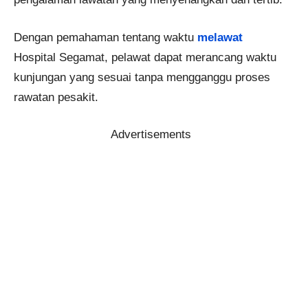
Dengan pemahaman tentang waktu
melawat
Hospital Segamat, pelawat dapat merancang waktu
kunjungan yang sesuai tanpa mengganggu proses
rawatan pesakit.
Advertisements