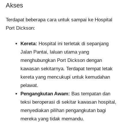
Akses
Terdapat beberapa cara untuk sampai ke Hospital
Port Dickson:
Kereta:
Hospital ini terletak di sepanjang
Jalan Pantai, laluan utama yang
menghubungkan Port Dickson dengan
kawasan sekitarnya. Terdapat tempat letak
kereta yang mencukupi untuk kemudahan
pelawat.
Pengangkutan Awam:
Bas tempatan dan
teksi beroperasi di sekitar kawasan hospital,
menyediakan pilihan pengangkutan bagi
mereka yang tidak memandu.