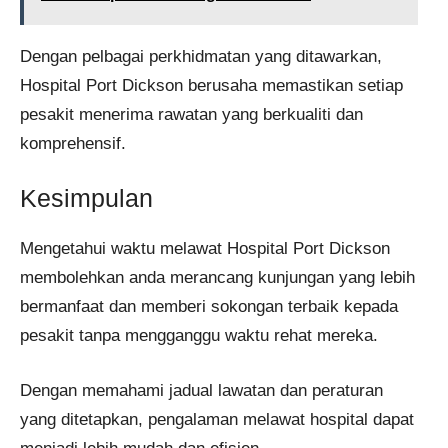
Dengan pelbagai perkhidmatan yang ditawarkan,
Hospital Port Dickson berusaha memastikan setiap
pesakit menerima rawatan yang berkualiti dan
komprehensif.
Kesimpulan
Mengetahui waktu melawat Hospital Port Dickson
membolehkan anda merancang kunjungan yang lebih
bermanfaat dan memberi sokongan terbaik kepada
pesakit tanpa mengganggu waktu rehat mereka.
Dengan memahami jadual lawatan dan peraturan
yang ditetapkan, pengalaman melawat hospital dapat