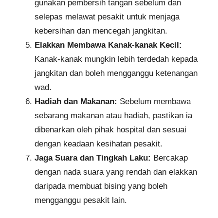
gunakan pembersih tangan sebelum dan
selepas melawat pesakit untuk menjaga
kebersihan dan mencegah jangkitan.
Elakkan Membawa Kanak-kanak Kecil:
Kanak-kanak mungkin lebih terdedah kepada
jangkitan dan boleh mengganggu ketenangan
wad.
Hadiah dan Makanan:
Sebelum membawa
sebarang makanan atau hadiah, pastikan ia
dibenarkan oleh pihak hospital dan sesuai
dengan keadaan kesihatan pesakit.
Jaga Suara dan Tingkah Laku:
Bercakap
dengan nada suara yang rendah dan elakkan
daripada membuat bising yang boleh
mengganggu pesakit lain.