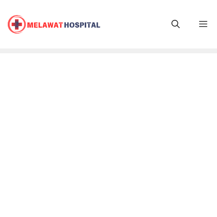
Skip
to
M
content