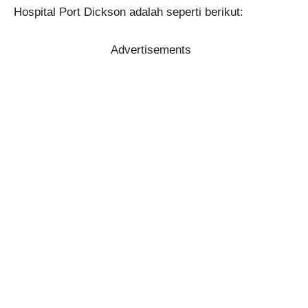
Hospital Port Dickson adalah seperti berikut:
Advertisements