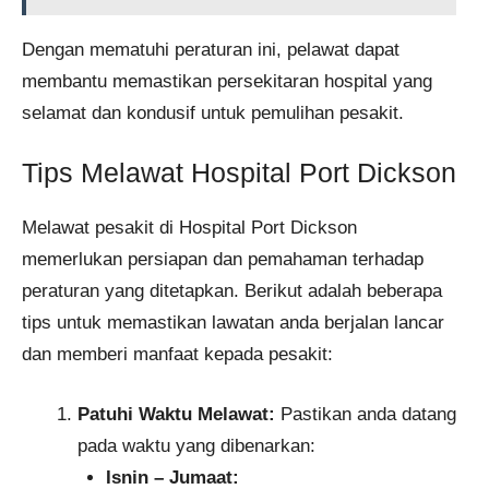
Dengan mematuhi peraturan ini, pelawat dapat
membantu memastikan persekitaran hospital yang
selamat dan kondusif untuk pemulihan pesakit.
Tips Melawat Hospital Port Dickson
Melawat pesakit di Hospital Port Dickson
memerlukan persiapan dan pemahaman terhadap
peraturan yang ditetapkan. Berikut adalah beberapa
tips untuk memastikan lawatan anda berjalan lancar
dan memberi manfaat kepada pesakit:
Patuhi Waktu Melawat:
Pastikan anda datang
pada waktu yang dibenarkan:
Isnin – Jumaat: