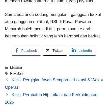
mencari rawatan alternatif Islamik yang diyakini.
Sama ada anda sedang mengalami gangguan fizikal
atau gangguan spiritual, RSI di Pusat Rawatan
Manarah boleh menjadi titik permulaan ke arah
kesembuhan holistik yang lebih harmoni dan berkat.
Facebook
Twitter
LinkedIn
Categories
Melawat
Tags
Rawatan
Klinik Pergigian Awan Semporna: Lokasi & Waktu
Operasi
Klinik Perubatan Hij: Lokasi dan Perkhidmatan
2026