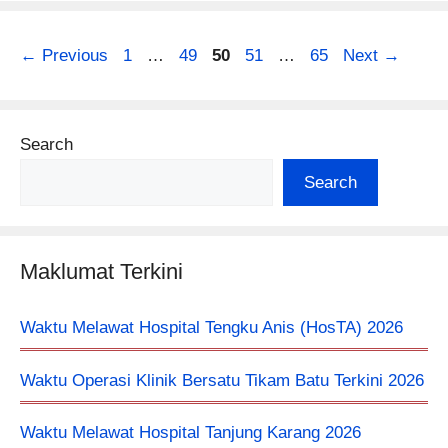
Page
Page
Page
Page
Page
←
Previous
1
…
49
50
51
…
65
Next
→
Search
Search
Maklumat Terkini
Waktu Melawat Hospital Tengku Anis (HosTA) 2026
Waktu Operasi Klinik Bersatu Tikam Batu Terkini 2026
Waktu Melawat Hospital Tanjung Karang 2026