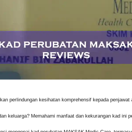
n perlindungan kesihatan komprehensif kepada penjawat 
an keluarga? Memahami manfaat dan kekurangan kad ini pe
rinci mengenai kad perubatan MAKSAK Medic Care, termasuk