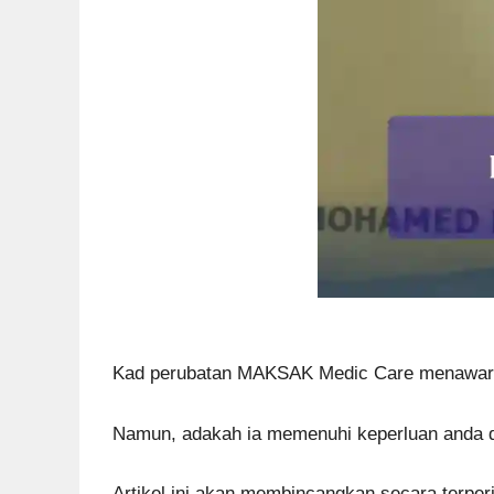
Kad perubatan MAKSAK Medic Care menawarka
Namun, adakah ia memenuhi keperluan anda d
Artikel ini akan membincangkan secara terpe