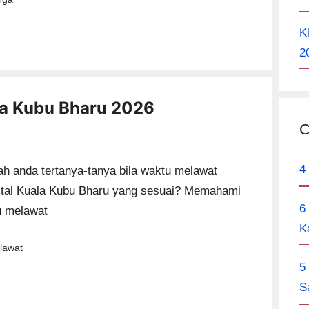
K
2
la Kubu Bharu 2026
C
4
h anda tertanya-tanya bila waktu melawat
tal Kuala Kubu Bharu yang sesuai? Memahami
6
u melawat
K
tegories
lawat
5
S