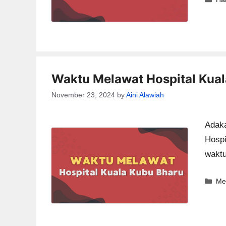
Waktu Melawat Hospital Kua
November 23, 2024
by
Aini Alawiah
Adaka
Hospi
wakt
Ca
Me