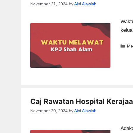
November 21, 2024
by
Aini Alawiah
Waktu
kelua
Ca
Me
Caj Rawatan Hospital Keraja
November 20, 2024
by
Aini Alawiah
Adaka