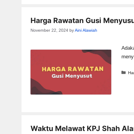
Harga Rawatan Gusi Menyusu
November 22, 2024
by
Aini Alawiah
Adaka
menyu
Ca
Ha
Waktu Melawat KPJ Shah Al