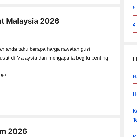
6
t Malaysia 2026
4
h anda tahu berapa harga rawatan gusi
sut di Malaysia dan mengapa ia begitu penting
H
tegories
rga
H
H
K
T
am 2026