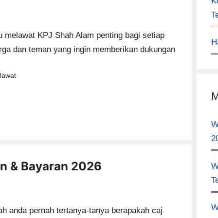
K
T
 melawat KPJ Shah Alam penting bagi setiap
H
rga dan teman yang ingin memberikan dukungan
tegories
lawat
M
W
2
an & Bayaran 2026
W
T
W
h anda pernah tertanya-tanya berapakah caj