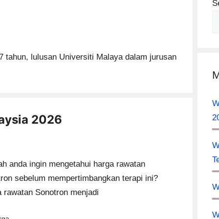
S
tahun, lulusan Universiti Malaya dalam jurusan
M
W
aysia 2026
2
W
T
h anda ingin mengetahui harga rawatan
ron sebelum mempertimbangkan terapi ini?
W
 rawatan Sonotron menjadi
W
tegories
rga