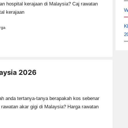
an hospital kerajaan di Malaysia? Caj rawatan
W
tal kerajaan
K
tegories
rga
2
aysia 2026
h anda tertanya-tanya berapakah kos sebenar
 rawatan akar gigi di Malaysia? Harga rawatan