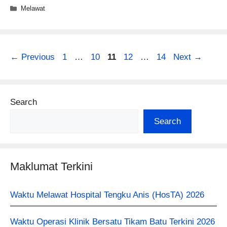
Categories
Melawat
Page
Page
Page
Page
Page
←
Previous
1
…
10
11
12
…
14
Next
→
Search
Search
Maklumat Terkini
Waktu Melawat Hospital Tengku Anis (HosTA) 2026
Waktu Operasi Klinik Bersatu Tikam Batu Terkini 2026