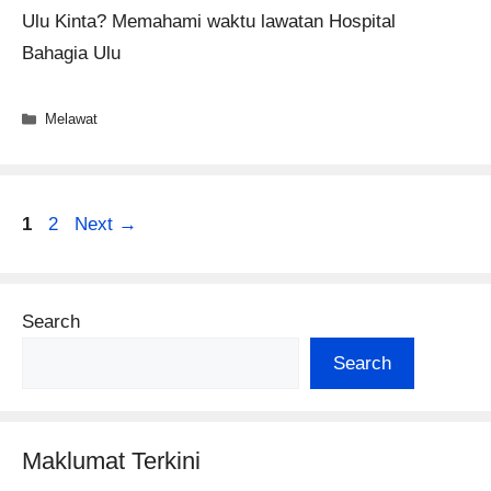
Ulu Kinta? Memahami waktu lawatan Hospital
Bahagia Ulu
Categories
Melawat
Page
Page
1
2
Next
→
Search
Search
Maklumat Terkini