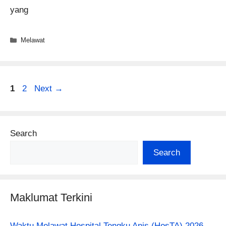
yang
Categories
Melawat
Page
Page
1
2
Next
→
Search
Search
Maklumat Terkini
Waktu Melawat Hospital Tengku Anis (HosTA) 2026