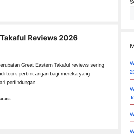
S
 Takaful Reviews 2026
M
W
erubatan Great Eastern Takaful reviews sering
2
di topik perbincangan bagi mereka yang
ri perlindungan
W
T
tegories
surans
W
W