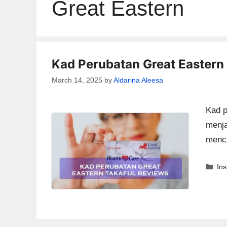
Great Eastern
Kad Perubatan Great Eastern
March 14, 2025
by
Aldarina Aleesa
Kad p
menja
menca
Ca
In