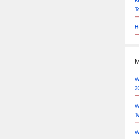
K
T
H
M
W
2
W
T
W