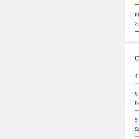
K
2
C
4
6
K
5
S