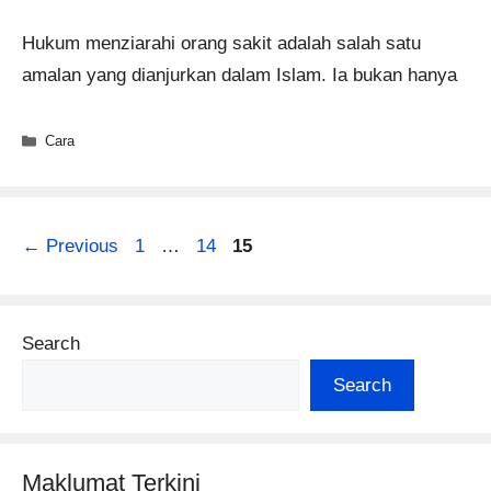
Hukum menziarahi orang sakit adalah salah satu
amalan yang dianjurkan dalam Islam. Ia bukan hanya
Categories
Cara
Page
Page
Page
←
Previous
1
…
14
15
Search
Search
Maklumat Terkini