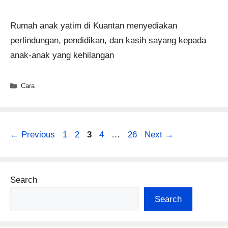
Rumah anak yatim di Kuantan menyediakan
perlindungan, pendidikan, dan kasih sayang kepada
anak-anak yang kehilangan
Categories
Cara
Page
Page
Page
Page
Page
←
Previous
1
2
3
4
…
26
Next
→
Search
Search